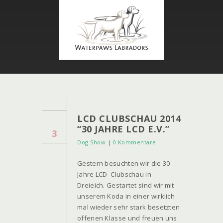
LCD CLUBSCHAU 2014
“30 JAHRE LCD E.V.”
3
Dog Show
|
0 Kommentare
Gestern besuchten wir die 30
Jahre LCD Clubschau in
Dreieich. Gestartet sind wir mit
unserem Koda in einer wirklich
mal wieder sehr stark besetzten
offenen Klasse und freuen uns