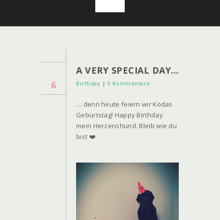
A VERY SPECIAL DAY…
6
Birthday
|
0 Kommentare
… denn heute feiern wir Kodas
Geburtstag! Happy Birthday
mein Herzenshund. Bleib wie du
bist ❤️