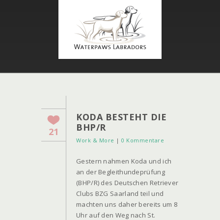
KODA BESTEHT DIE
BHP/R
21
Work & More
|
0 Kommentare
Gestern nahmen Koda und ich
an der Begleithundeprüfung
(BHP/R) des Deutschen Retriever
Clubs BZG Saarland teil und
machten uns daher bereits um 8
Uhr auf den Weg nach St.