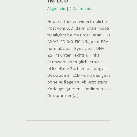
IM LCD
Allgemein
|
0 Comments
Heute erhielten wir erfreuliche
Post vom LCD, denn unser Koda
“Mailights be my Polar Bear” (HD
A2/A2, ED 0/0, EIC N/N, pcrd-PRA
normal/clear, Eyes clear, DNA,
ZS: P1 unten rechts u. links,
Formwert: vorzüglich) erhielt
offiziell die Zuchtzulassung als
Deckrüde im LCD – und das ganz
ohne Auflagen ♥. Ab jetzt steht
Koda geeigneten Hündinnen als
Deckpartner […]