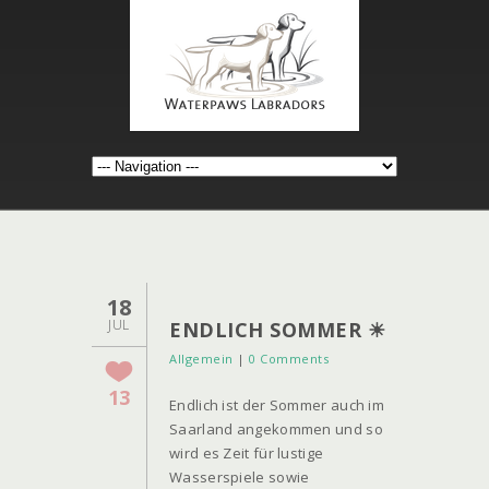
18
JUL
ENDLICH SOMMER ☀
Allgemein
|
0 Comments
13
Endlich ist der Sommer auch im
Saarland angekommen und so
wird es Zeit für lustige
Wasserspiele sowie