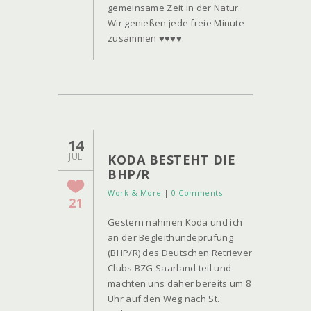
gemeinsame Zeit in der Natur.
Wir genießen jede freie Minute
zusammen ♥♥♥♥.
14
JUL
KODA BESTEHT DIE
BHP/R
Work & More
|
0 Comments
21
Gestern nahmen Koda und ich
an der Begleithundeprüfung
(BHP/R) des Deutschen Retriever
Clubs BZG Saarland teil und
machten uns daher bereits um 8
Uhr auf den Weg nach St.